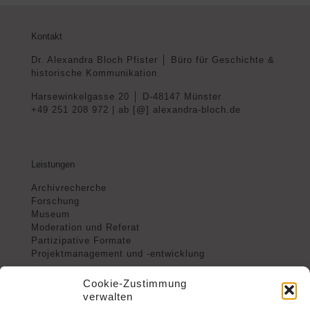
Kontakt
Dr. Alexandra Bloch Pfister │ Büro für Geschichte &
historische Kommunikation
Harsewinkelgasse 20 │ D-48147 Münster
+49 251 208 972 | ab [@] alexandra-bloch.de
Leistungen
Archivrecherche
Forschung
Museum
Moderation und Referat
Partizipative Formate
Projektmanagement und -entwicklung
Cookie-Zustimmung
verwalten
Arbeiten