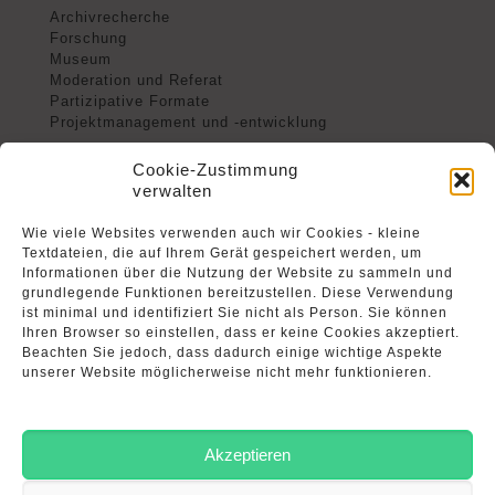
Archivrecherche
Forschung
Museum
Moderation und Referat
Partizipative Formate
Projektmanagement und -entwicklung
Cookie-Zustimmung
verwalten
Arbeiten
Wie viele Websites verwenden auch wir Cookies - kleine
Archiv, Recherche und Transkription
Textdateien, die auf Ihrem Gerät gespeichert werden, um
Bücher und Reportagen
Informationen über die Nutzung der Website zu sammeln und
Digitale Medien
grundlegende Funktionen bereitzustellen. Diese Verwendung
Forschung und Gutachten
ist minimal und identifiziert Sie nicht als Person. Sie können
Moderation, Lehre, Referat
Ihren Browser so einstellen, dass er keine Cookies akzeptiert.
Museum und Ausstellung
Beachten Sie jedoch, dass dadurch einige wichtige Aspekte
unserer Website möglicherweise nicht mehr funktionieren.
Akzeptieren